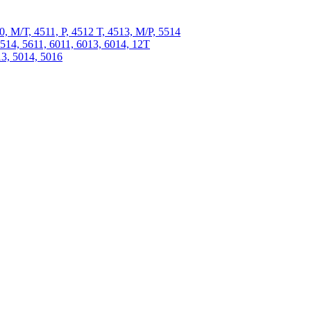
 М/Т, 4511, P, 4512 Т, 4513, М/Р, 5514
4, 5611, 6011, 6013, 6014, 12Т
, 5014, 5016