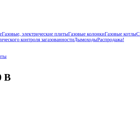
е
Газовые, электрические плиты
Газовые колонки
Газовые котлы
С
ического контроля загазованности
Дымоходы
Распродажа!
иты
0 B