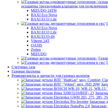
оснащены трехходовым клапаном для подключения б
MIZUDO 24TН
BAXI Eco Nova
BAXI ECO Life
BAXI Eco Nova
BAXI ECO Life
BAXI ECO-4S
Vilterm 24T
OASIS
Zerten
MIZUDO
Газов
Счетчики газа
Газовые баллоны
Ремкомплекты и запчасти для газовых колонок
Зап
Запасны
Запасные де
Запасные д