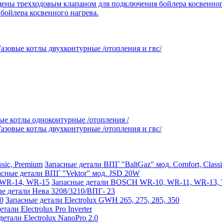
ойлера косвенного нагрева.
Газовые котлы двухконтурные /отопления и гвс/
ые котлы одноконтурные /отопления /
Газовые котлы двухконтурные /отопления и гвс/
Запасные детали ВПГ "BaltGaz" мод. Comfort, Class
асные детали ВПГ "Vektor" мод. JSD 20W
Запасные детали BOSCH WR-10, WR-11, WR-13,
е детали Нева 3208/3210/ВПГ- 23
Запасные детали Electrolux GWH 265, 275, 285, 350
тали Electrolux Pro Inverter
етали Electrolux NanoPro 2.0