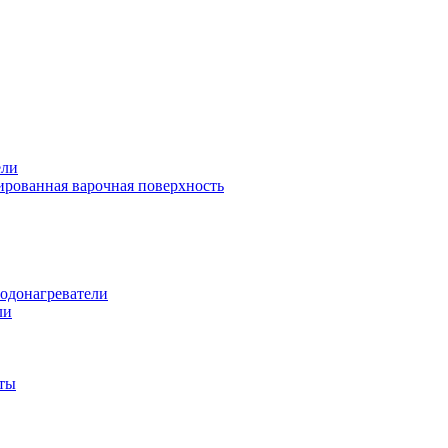
ели
рованная варочная поверхность
одонагреватели
ли
ты