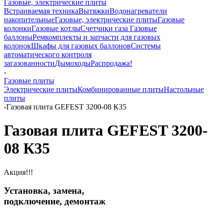
Газовые, электрические плиты
Встраиваемая техника
Вытяжки
Водонагреватели
накопительные
Газовые, электрические плиты
Газовые
колонки
Газовые котлы
Счетчики газа
Газовые
баллоны
Ремкомплекты и запчасти для газовых
колонок
Шкафы для газовых баллонов
Системы
автоматического контроля
загазованности
Дымоходы
Распродажа!
-
Газовые плиты
Электрические плиты
Комбинированные плиты
Настольные
плиты
-
Газовая плита GEFEST 3200-08 К35
Газовая плита GEFEST 3200-
08 К35
Акция!!!
Установка, замена,
подключение, демонтаж