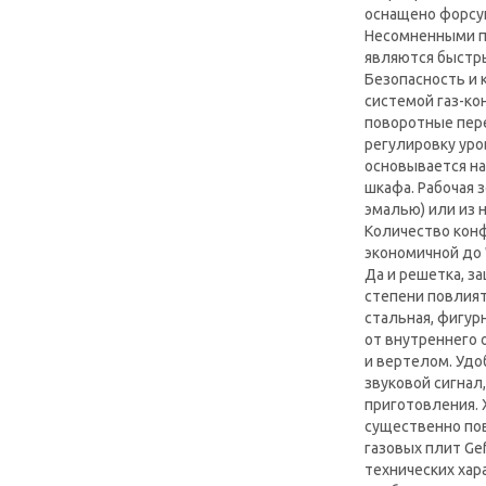
оснащено форсун
Несомненными п
являются быстры
Безопасность и
системой газ-ко
поворотные пер
регулировку уро
основывается на
шкафа. Рабочая 
эмалью) или из 
Количество конф
экономичной до
Да и решетка, з
степени повлият
стальная, фигур
от внутреннего
и вертелом. Удо
звуковой сигнал
приготовления.
существенно по
газовых плит Ge
технических хар