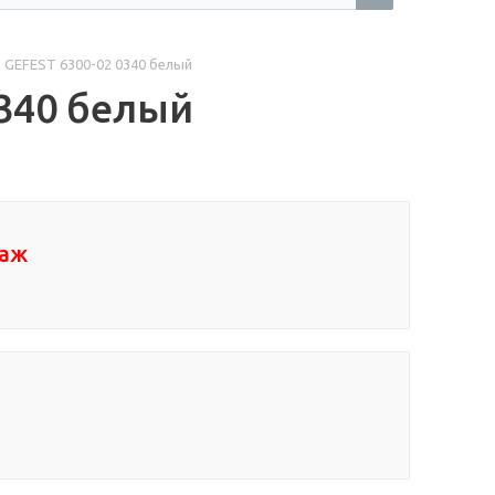
а GEFEST 6300-02 0340 белый
0340 белый
таж