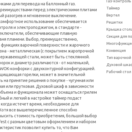
Газ-контроль
ками для перевода на баллонный газ.
Таймер
реимуществами перед электрическими плитами
Вертел
й разогрев и мгновенное выключение.
 комфортное использование обеспечивается
Решетки
нтроля и электроподжигом, в стандарте -
Крышка стол
еключатели, обеспечивающие плавную
Секция для п
вня пламени. Выбор, преимущественно,
Многофункци
 функциях варочной поверхности и жарочного
Конвекция
зона - металлическая (с покрытием жаропрочной
нержавеющей стали, может быть стеклянной.
Тип варочной
орок и диаметр различаются - от маленькой,
Духовой шка
 WOK-конфорки с двухконтурной конфигурацией.
Рабочий стол
ащищающая горелки, может в значительной
ь на принятие решения о покупке - чугунная или
ная или прутковая. Духовой шкаф в зависимости
 объема и функционала может оснащаться грилем
бный и легкий в настройке таймер подаст
, когда истечет время, необходимое для
 Хотя все вышеперечисленное способно
высить стоимость приобретения, большой выбор
fest с разным цветовым оформлением и набором
актеристик позволит купить то, что Вам