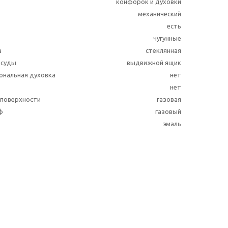
конфорок и духовки
механический
есть
чугунные
а
стеклянная
осуды
выдвижной ящик
ональная духовка
нет
нет
 поверхности
газовая
ф
газовый
эмаль