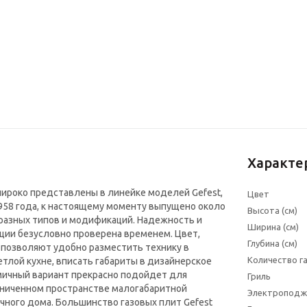
Характе
ироко представлены в линейке моделей Gefest,
Цвет
958 года, к настоящему моменту выпущено около
Высота (см)
 разных типов и модификаций. Надежность и
Ширина (см)
ции безусловно проверена временем. Цвет,
Глубина (см)
 позволяют удобно разместить технику в
Количество г
етлой кухне, вписать габариты в дизайнерское
мичный вариант прекрасно подойдет для
Гриль
аниченном пространстве малогабаритной
Электроподж
чного дома. Большинство газовых плит Gefest