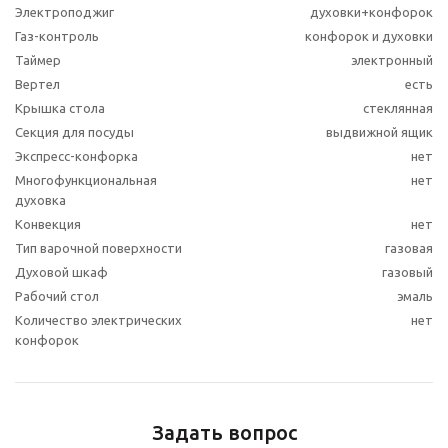
Электроподжиг
духовки+конфорок
Газ-контроль
конфорок и духовки
Таймер
электронный
Вертел
есть
Крышка стола
стеклянная
Секция для посуды
выдвижной ящик
Экспресс-конфорка
нет
Многофункциональная
нет
духовка
Конвекция
нет
Тип варочной поверхности
газовая
Духовой шкаф
газовый
Рабочий стол
эмаль
Количество электрических
нет
конфорок
Задать вопрос