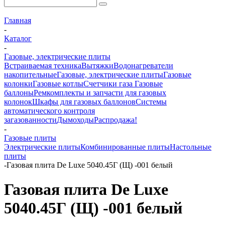
Главная
-
Каталог
-
Газовые, электрические плиты
Встраиваемая техника
Вытяжки
Водонагреватели
накопительные
Газовые, электрические плиты
Газовые
колонки
Газовые котлы
Счетчики газа
Газовые
баллоны
Ремкомплекты и запчасти для газовых
колонок
Шкафы для газовых баллонов
Системы
автоматического контроля
загазованности
Дымоходы
Распродажа!
-
Газовые плиты
Электрические плиты
Комбинированные плиты
Настольные
плиты
-
Газовая плита De Luxe 5040.45Г (Щ) -001 белый
Газовая плита De Luxe
5040.45Г (Щ) -001 белый