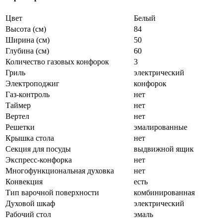
Цвет
Белый
Высота (см)
84
Ширина (см)
50
Глубина (см)
60
Количество газовых конфорок
3
Гриль
электрический
Электроподжиг
конфорок
Газ-контроль
нет
Таймер
нет
Вертел
нет
Решетки
эмалированные
Крышка стола
нет
Секция для посуды
выдвижной ящик
Экспресс-конфорка
нет
Многофункциональная духовка
нет
Конвекция
есть
Тип варочной поверхности
комбинированная
Духовой шкаф
электрический
Рабочий стол
эмаль