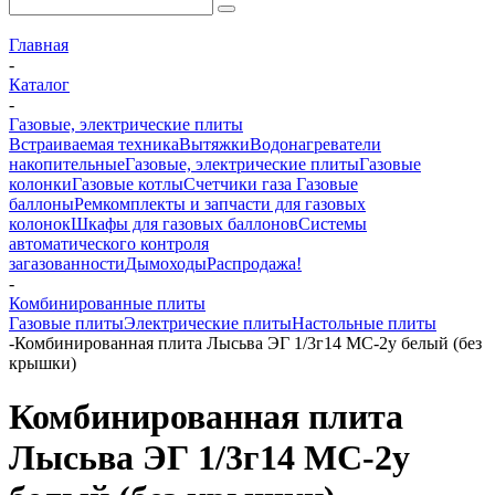
Главная
-
Каталог
-
Газовые, электрические плиты
Встраиваемая техника
Вытяжки
Водонагреватели
накопительные
Газовые, электрические плиты
Газовые
колонки
Газовые котлы
Счетчики газа
Газовые
баллоны
Ремкомплекты и запчасти для газовых
колонок
Шкафы для газовых баллонов
Системы
автоматического контроля
загазованности
Дымоходы
Распродажа!
-
Комбинированные плиты
Газовые плиты
Электрические плиты
Настольные плиты
-
Комбинированная плита Лысьва ЭГ 1/3г14 МС-2у белый (без
крышки)
Комбинированная плита
Лысьва ЭГ 1/3г14 МС-2у