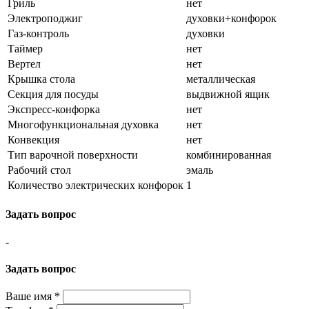
Гриль
нет
Электроподжиг
духовки+конфорок
Газ-контроль
духовки
Таймер
нет
Вертел
нет
Крышка стола
металлическая
Секция для посуды
выдвижной ящик
Экспресс-конфорка
нет
Многофункциональная духовка
нет
Конвекция
нет
Тип варочной поверхности
комбинированная
Рабочий стол
эмаль
Количество электрических конфорок
1
Задать вопрос
-
Задать вопрос
Ваше имя
*