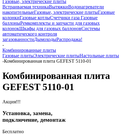
Газовые, электрические плиты
Встраиваемая техника
Вытяжки
Водонагреватели
накопительные
Газовые, электрические плиты
Газовые
колонки
Газовые котлы
Счетчики газа
Газовые
баллоны
Ремкомплекты и запчасти для газовых
колонок
Шкафы для газовых баллонов
Системы
автоматического контроля
загазованности
Дымоходы
Распродажа!
-
Комбинированные плиты
Газовые плиты
Электрические плиты
Настольные плиты
-
Комбинированная плита GEFEST 5110-01
Комбинированная плита
GEFEST 5110-01
Акция!!!
Установка, замена,
подключение, демонтаж
Бесплатно