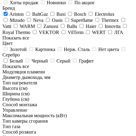
Хиты продаж
Новинки
По акции
Бренд
Ariston
BaltGaz
Baxi
Bosch
Electrolux
Mizudo
Neva
Oasis
Superflame
Thermex
Vatti
WARM
Zanussi
Ballu
Haier
Innovita
Royal Thermo
VEKTOR
VilTerm
WERT
ЛГА
Показать все
Цвет
Золотой
Картинка
Нерж. Сталь
Нет цвета
Серебро
Белый
Черный
Серый
Графит
Показать все
Модуляция пламени
Диаметр дымохода, мм
Тип нагревателя
Высота (см)
Ширина (см)
Глубина (см)
Способ монтажа
Управление
Максимальная мощность (кВт)
Тип камеры сгорания
Тип газа
Способ розжига