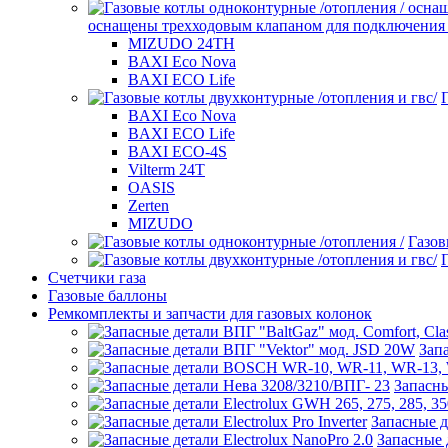
оснащены трехходовым клапаном для подключения б
MIZUDO 24TН
BAXI Eco Nova
BAXI ECO Life
BAXI Eco Nova
BAXI ECO Life
BAXI ECO-4S
Vilterm 24T
OASIS
Zerten
MIZUDO
Газов
Счетчики газа
Газовые баллоны
Ремкомплекты и запчасти для газовых колонок
Зап
Запасны
Запасные де
Запасные д