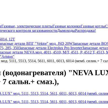
е
Газовые, электрические плиты
Газовые колонки
Газовые котлы
С
ического контроля загазованности
Дымоходы
Распродажа!
6014, 12Т
апасные детали ВПГ "Vektor" мод. JSD 20W
Запасные детали BO
5, 285, 350
Запасные детали Electrolux Pro Inverter
Запасные детали
пасные детали NEVA мод. 4011, 4510, М/Т, 4511, P, 4512 Т, 4513, 
"Ariston"
 5111, 5513, 5514, 5611, 6011, 6013, 6014 (мемб. силик.+ 7 саль
(водонагревателя) "NEVA LUX" м
 7 сальн.+ смаз.),