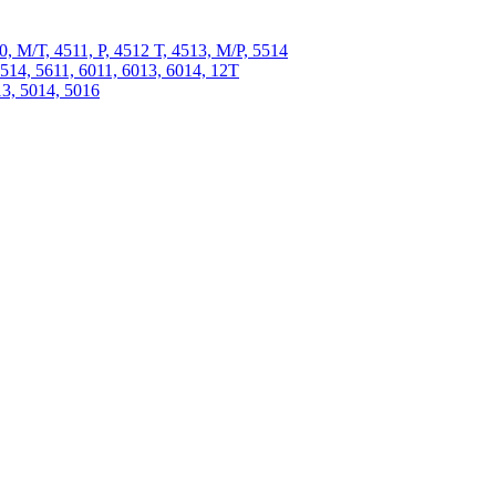
 М/Т, 4511, P, 4512 Т, 4513, М/Р, 5514
4, 5611, 6011, 6013, 6014, 12Т
, 5014, 5016