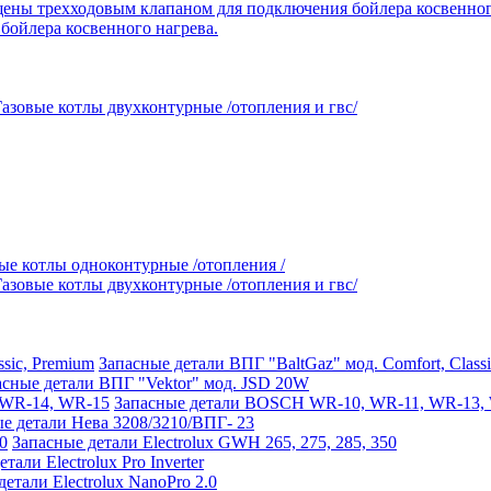
ойлера косвенного нагрева.
Газовые котлы двухконтурные /отопления и гвс/
ые котлы одноконтурные /отопления /
Газовые котлы двухконтурные /отопления и гвс/
Запасные детали ВПГ "BaltGaz" мод. Comfort, Class
асные детали ВПГ "Vektor" мод. JSD 20W
Запасные детали BOSCH WR-10, WR-11, WR-13,
е детали Нева 3208/3210/ВПГ- 23
Запасные детали Electrolux GWH 265, 275, 285, 350
тали Electrolux Pro Inverter
етали Electrolux NanoPro 2.0