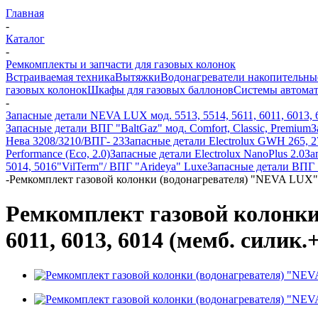
Главная
-
Каталог
-
Ремкомплекты и запчасти для газовых колонок
Встраиваемая техника
Вытяжки
Водонагреватели накопительны
газовых колонок
Шкафы для газовых баллонов
Системы автомат
-
Запасные детали NEVA LUX мод. 5513, 5514, 5611, 6011, 6013, 
Запасные детали ВПГ "BaltGaz" мод. Comfort, Classic, Premium
З
Нева 3208/3210/ВПГ- 23
Запасные детали Electrolux GWH 265, 27
Performance (Eco, 2.0)
Запасные детали Electrolux NanoPlus 2.0
За
5014, 5016
"VilTerm"/ ВПГ "Arideya" Luxe
Запасные детали ВПГ 
-
Ремкомплект газовой колонки (водонагревателя) "NEVA LUX" мод.
Ремкомплект газовой колонки 
6011, 6013, 6014 (мемб. силик.+