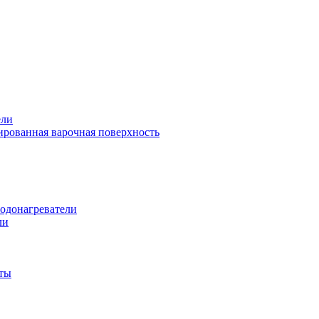
ели
рованная варочная поверхность
одонагреватели
ли
ты