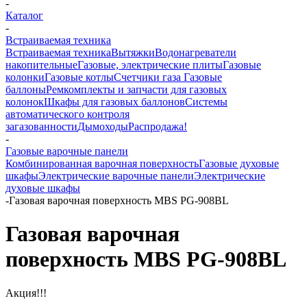
-
Каталог
-
Встраиваемая техника
Встраиваемая техника
Вытяжки
Водонагреватели
накопительные
Газовые, электрические плиты
Газовые
колонки
Газовые котлы
Счетчики газа
Газовые
баллоны
Ремкомплекты и запчасти для газовых
колонок
Шкафы для газовых баллонов
Системы
автоматического контроля
загазованности
Дымоходы
Распродажа!
-
Газовые варочные панели
Комбинированная варочная поверхность
Газовые духовые
шкафы
Электрические варочные панели
Электрические
духовые шкафы
-
Газовая варочная поверхность MBS PG-908BL
Газовая варочная
поверхность MBS PG-908BL
Акция!!!