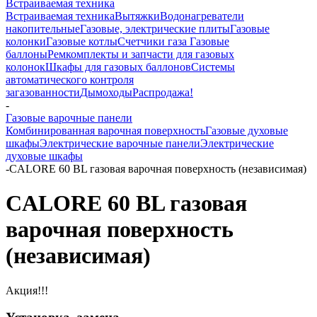
Встраиваемая техника
Встраиваемая техника
Вытяжки
Водонагреватели
накопительные
Газовые, электрические плиты
Газовые
колонки
Газовые котлы
Счетчики газа
Газовые
баллоны
Ремкомплекты и запчасти для газовых
колонок
Шкафы для газовых баллонов
Системы
автоматического контроля
загазованности
Дымоходы
Распродажа!
-
Газовые варочные панели
Комбинированная варочная поверхность
Газовые духовые
шкафы
Электрические варочные панели
Электрические
духовые шкафы
-
CALORE 60 BL газовая варочная поверхность (независимая)
CALORE 60 BL газовая
варочная поверхность
(независимая)
Акция!!!