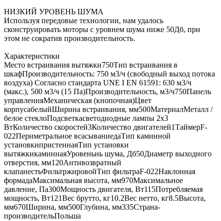
НИЗКИЙ УРОВЕНЬ ШУМА
Используя передовые технологии, нам удалось
сконструировать моторы с уровнем шума ниже 50Дб, при
этом не сократив производительность.
Характеристики
Место встраивания вытяжки750Тип встраивания в
шкафПроизводительность: 750 м3/ч (свободный выход потока
воздуха) Согласно стандарта UNE I EN 61591: 630 м3/ч
(макс.), 500 м3/ч (15 Па)Производительность, м3/ч750Панель
управленияМеханическая (кнопочная)Цвет
корпусабелыйШирина встраивания, мм500МатериалМеталл /
белое стеклоПодсветкасветодиодные лампы 2х3
ВтКоличество скоростей3Количество двигателей1ТаймерF-
022Периметральное всасываниедаТип каминной
установкипристеннаяТип установки
вытяжкикаминнаяУровеньнь шума, Дб50Диаметр выходного
отверстия, мм120Антивозвратный
клапанестьФильтржировойТип фильтраF-022Наклонная
формадаМаксимальная высота, мм970Максимальное
давление, Па300Мощность двигателя, Вт115Потребляемая
мощность, Вт121Вес брутто, кг10.2Вес нетто, кг8.5Высота,
мм670Ширина, мм500Глубина, мм335Страна-
производительПольша