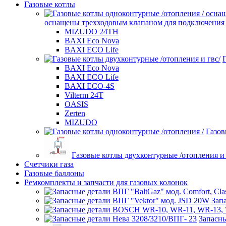
Газовые котлы
оснащены трехходовым клапаном для подключения б
MIZUDO 24TН
BAXI Eco Nova
BAXI ECO Life
BAXI Eco Nova
BAXI ECO Life
BAXI ECO-4S
Vilterm 24T
OASIS
Zerten
MIZUDO
Газов
Газовые котлы двухконтурные /отопления и 
Счетчики газа
Газовые баллоны
Ремкомплекты и запчасти для газовых колонок
Зап
Запасны