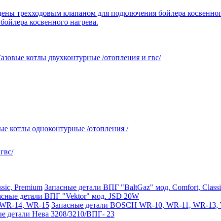
ойлера косвенного нагрева.
Газовые котлы двухконтурные /отопления и гвс/
ые котлы одноконтурные /отопления /
гвс/
Запасные детали ВПГ "BaltGaz" мод. Comfort, Class
асные детали ВПГ "Vektor" мод. JSD 20W
Запасные детали BOSCH WR-10, WR-11, WR-13,
е детали Нева 3208/3210/ВПГ- 23