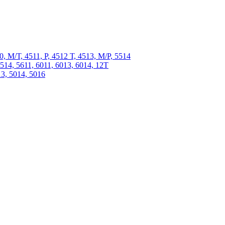
 М/Т, 4511, P, 4512 Т, 4513, М/Р, 5514
4, 5611, 6011, 6013, 6014, 12Т
, 5014, 5016