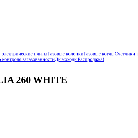
, электрические плиты
Газовые колонки
Газовые котлы
Счетчики 
 контроля загазованности
Дымоходы
Распродажа!
LIA 260 WHITE