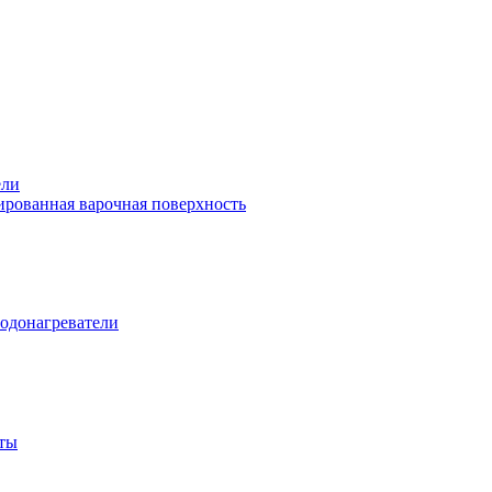
ели
рованная варочная поверхность
одонагреватели
ты