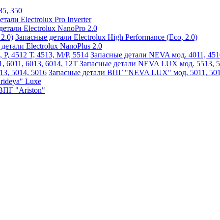
85, 350
тали Electrolux Pro Inverter
етали Electrolux NanoPro 2.0
Запасные детали Electrolux High Performance (Eco, 2.0)
детали Electrolux NanoPlus 2.0
Запасные детали NEVA мод. 4011, 4510,
Запасные детали NEVA LUX мод. 5513, 551
Запасные детали ВПГ "NEVA LUX" мод. 5011, 5013
rideya" Luxe
ВПГ "Ariston"