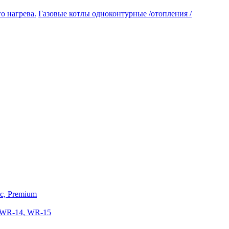
Газовые котлы одноконтурные /отопления /
ic, Premium
 WR-14, WR-15