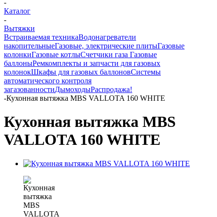
-
Каталог
-
Вытяжки
Встраиваемая техника
Водонагреватели
накопительные
Газовые, электрические плиты
Газовые
колонки
Газовые котлы
Счетчики газа
Газовые
баллоны
Ремкомплекты и запчасти для газовых
колонок
Шкафы для газовых баллонов
Системы
автоматического контроля
загазованности
Дымоходы
Распродажа!
-
Кухонная вытяжка MBS VALLOTA 160 WHITE
Кухонная вытяжка MBS
VALLOTA 160 WHITE