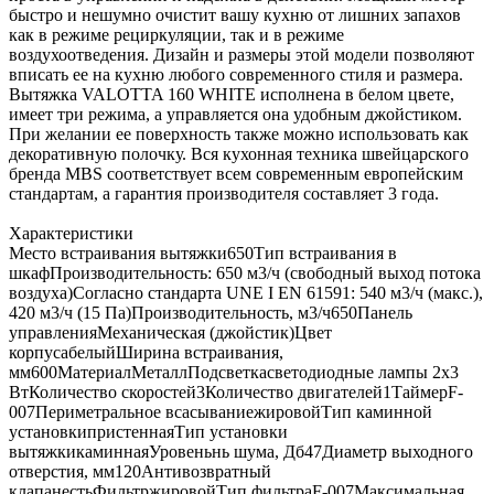
быстро и нешумно очистит вашу кухню от лишних запахов
как в режиме рециркуляции, так и в режиме
воздухоотведения. Дизайн и размеры этой модели позволяют
вписать ее на кухню любого современного стиля и размера.
Вытяжка VALOTTA 160 WHITE исполнена в белом цвете,
имеет три режима, а управляется она удобным джойстиком.
При желании ее поверхность также можно использовать как
декоративную полочку. Вся кухонная техника швейцарского
бренда MBS соответствует всем современным европейским
стандартам, а гарантия производителя составляет 3 года.
Характеристики
Место встраивания вытяжки650Тип встраивания в
шкафПроизводительность: 650 м3/ч (свободный выход потока
воздуха)Согласно стандарта UNE I EN 61591: 540 м3/ч (макс.),
420 м3/ч (15 Па)Производительность, м3/ч650Панель
управленияМеханическая (джойстик)Цвет
корпусабелыйШирина встраивания,
мм600МатериалМеталлПодсветкасветодиодные лампы 2х3
ВтКоличество скоростей3Количество двигателей1ТаймерF-
007Периметральное всасываниежировойТип каминной
установкипристеннаяТип установки
вытяжкикаминнаяУровеньнь шума, Дб47Диаметр выходного
отверстия, мм120Антивозвратный
клапанестьФильтржировойТип фильтраF-007Максимальная