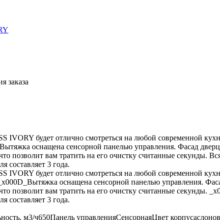
я заказа
IVORY будет отлично смотреться на любой современной кухн
ия. Вытяжка оснащена сенсорной панелью управления. Фасад 
 что позволит вам тратить на его очистку считанные секунды. В
я составляет 3 года.
IVORY будет отлично смотреться на любой современной кухн
ния._x000D_Вытяжка оснащена сенсорной панелью управления.
 что позволит вам тратить на его очистку считанные секунды. _
я составляет 3 года.
ность, м3/ч650Панель управленияСенсорнаяЦвет корпусаслонов