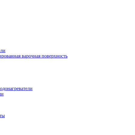
ели
рованная варочная поверхность
одонагреватели
ли
ты