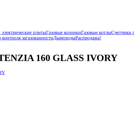
, электрические плиты
Газовые колонки
Газовые котлы
Счетчики 
 контроля загазованности
Дымоходы
Распродажа!
TENZIA 160 GLASS IVORY