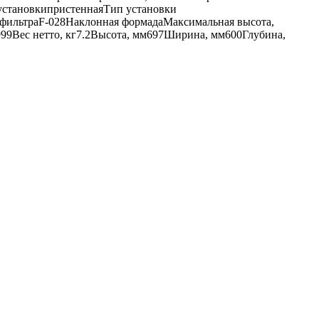
установкипристеннаяТип установки
фильтраF-028Наклонная формадаМаксимальная высота,
99Вес нетто, кг7.2Высота, мм697Ширина, мм600Глубина,