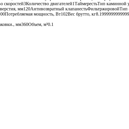
во скоростей3Количество двигателей1ТаймерестьТип каминной 
верстия, мм120Антивозвратный клапанестьФильтржировойТип 
0Потребляемая мощность, Вт102Вес брутто, кг8.1999999999999
ковки., мм360Объем, м³0.1