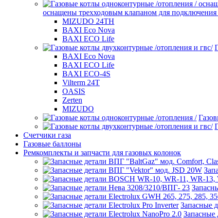
оснащены трехходовым клапаном для подключения б
MIZUDO 24TН
BAXI Eco Nova
BAXI ECO Life
BAXI Eco Nova
BAXI ECO Life
BAXI ECO-4S
Vilterm 24T
OASIS
Zerten
MIZUDO
Газов
Счетчики газа
Газовые баллоны
Ремкомплекты и запчасти для газовых колонок
Зап
Запасны
Запасные де
Запасные д