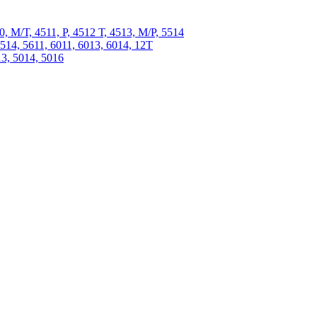
 М/Т, 4511, P, 4512 Т, 4513, М/Р, 5514
4, 5611, 6011, 6013, 6014, 12Т
, 5014, 5016