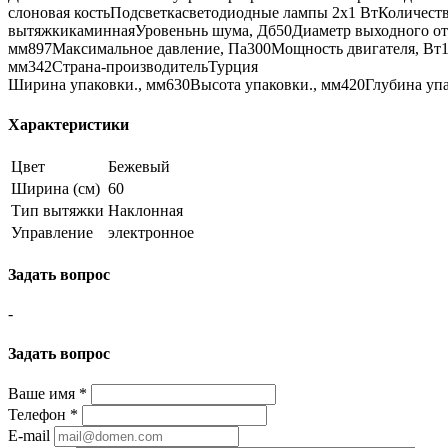
слоновая костьПодсветкасветодиодные лампы 2х1 ВтКоличест
вытяжкикаминнаяУровеньнь шума, Дб50Диаметр выходного от
мм897Максимальное давление, Па300Мощность двигателя, Вт10
мм342Страна-производительТурция
Ширина упаковки., мм630Высота упаковки., мм420Глубина упа
Характеристики
Цвет
Бежевый
Ширина (см)
60
Тип вытяжки
Наклонная
Управление
электронное
Задать вопрос
-
Задать вопрос
Ваше имя
*
Телефон
*
E-mail