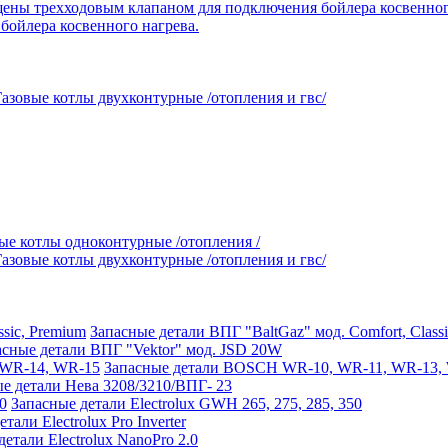
ойлера косвенного нагрева.
Газовые котлы двухконтурные /отопления и гвс/
ые котлы одноконтурные /отопления /
Газовые котлы двухконтурные /отопления и гвс/
Запасные детали ВПГ "BaltGaz" мод. Comfort, Class
асные детали ВПГ "Vektor" мод. JSD 20W
Запасные детали BOSCH WR-10, WR-11, WR-13,
е детали Нева 3208/3210/ВПГ- 23
Запасные детали Electrolux GWH 265, 275, 285, 350
тали Electrolux Pro Inverter
етали Electrolux NanoPro 2.0