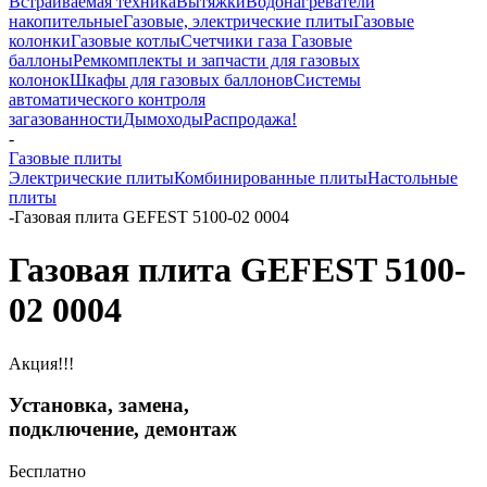
Встраиваемая техника
Вытяжки
Водонагреватели
накопительные
Газовые, электрические плиты
Газовые
колонки
Газовые котлы
Счетчики газа
Газовые
баллоны
Ремкомплекты и запчасти для газовых
колонок
Шкафы для газовых баллонов
Системы
автоматического контроля
загазованности
Дымоходы
Распродажа!
-
Газовые плиты
Электрические плиты
Комбинированные плиты
Настольные
плиты
-
Газовая плита GEFEST 5100-02 0004
Газовая плита GEFEST 5100-
02 0004
Акция!!!
Установка, замена,
подключение, демонтаж
Бесплатно