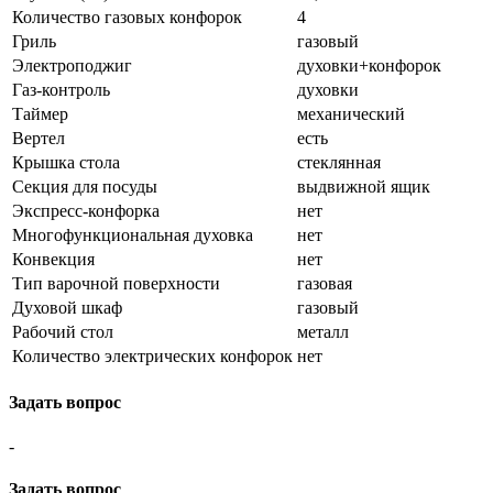
Количество газовых конфорок
4
Гриль
газовый
Электроподжиг
духовки+конфорок
Газ-контроль
духовки
Таймер
механический
Вертел
есть
Крышка стола
стеклянная
Секция для посуды
выдвижной ящик
Экспресс-конфорка
нет
Многофункциональная духовка
нет
Конвекция
нет
Тип варочной поверхности
газовая
Духовой шкаф
газовый
Рабочий стол
металл
Количество электрических конфорок
нет
Задать вопрос
-
Задать вопрос