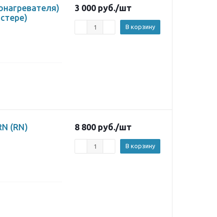
онагревателя)
3 000
руб.
/шт
истере)
В корзину
N (RN)
8 800
руб.
/шт
В корзину