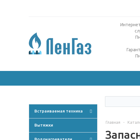
Интернет
сл
Пн
Гаран
Пн
Встраиваемая техника
Главная
-
Катал
Вытяжки
Запасн
Водонагреватели