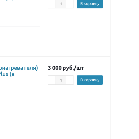
В корзину
онагревателя)
3 000
руб.
/шт
lus (в
В корзину