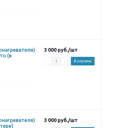
онагревателя)
3 000
руб.
/шт
ro (в
В корзину
онагревателя)
3 000
руб.
/шт
стере)