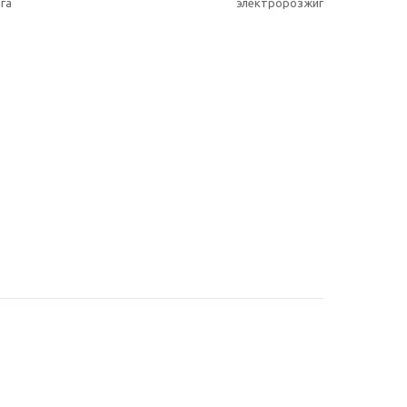
га
электророзжиг