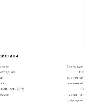
ристики
ламени
без модуля
охода, мм
110
еля
проточный
ажа
настенный
 мощность (кВт)
18
горания
открытая
природный