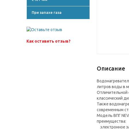
При запахе газа
Как оставить отзыв?
Описание
Водонагреватель
литров воды в ми
Отличительной 
классический ди
Также водонагр
современным ста
Модель ВПГ NEV
преимущества:
электронное за