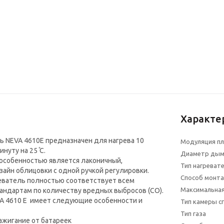
Характе
 NEVA 4610E предназначен для нагрева 10
Модуляция п
нуту на 25 ̊С.
Диаметр дым
особенностью является лаконичный,
Тип нагреват
зайн облицовки с одной ручкой регулировки.
Способ монт
еватель полностью соответствует всем
Максимальная
ндартам по количеству вредных выбросов (СО).
A 4610 Е имеет следующие особенности и
Тип камеры с
Тип газа
жигание от батареек