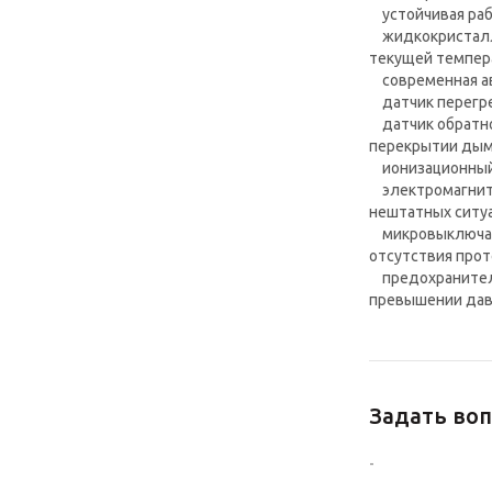
устойчивая раб
жидкокристалли
текущей темпер
современная ав
датчик перегр
датчик обратно
перекрытии ды
ионизационный 
электромагнитн
нештатных ситу
микровыключате
отсутствия про
предохранитель
превышении дав
Задать воп
-