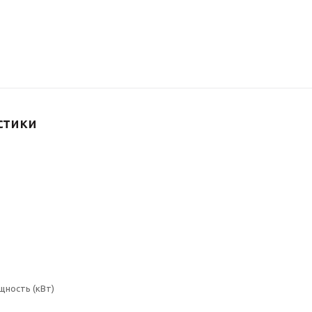
стики
щность (кВт)