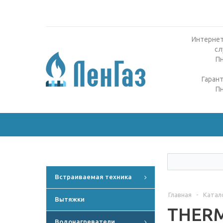
Интернет
сл
Пн
Гаран
Пн
Встраиваемая техника
Главная
-
Катал
Вытяжки
THERME
Водонагреватели