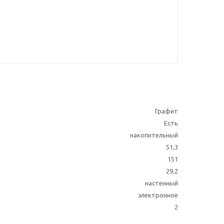
Графит
Есть
накопительный
51,3
151
29,2
настенный
электронное
2