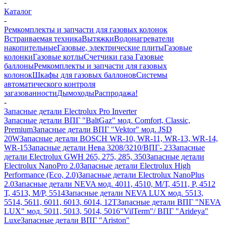
-
Каталог
-
Ремкомплекты и запчасти для газовых колонок
Встраиваемая техника
Вытяжки
Водонагреватели
накопительные
Газовые, электрические плиты
Газовые
колонки
Газовые котлы
Счетчики газа
Газовые
баллоны
Ремкомплекты и запчасти для газовых
колонок
Шкафы для газовых баллонов
Системы
автоматического контроля
загазованности
Дымоходы
Распродажа!
-
Запасные детали Electrolux Pro Inverter
Запасные детали ВПГ "BaltGaz" мод. Comfort, Classic,
Premium
Запасные детали ВПГ "Vektor" мод. JSD
20W
Запасные детали BOSCH WR-10, WR-11, WR-13, WR-14,
WR-15
Запасные детали Нева 3208/3210/ВПГ- 23
Запасные
детали Electrolux GWH 265, 275, 285, 350
Запасные детали
Electrolux NanoPro 2.0
Запасные детали Electrolux High
Performance (Eco, 2.0)
Запасные детали Electrolux NanoPlus
2.0
Запасные детали NEVA мод. 4011, 4510, М/Т, 4511, P, 4512
Т, 4513, М/Р, 5514
Запасные детали NEVA LUX мод. 5513,
5514, 5611, 6011, 6013, 6014, 12Т
Запасные детали ВПГ "NEVA
LUX" мод. 5011, 5013, 5014, 5016
"VilTerm"/ ВПГ "Arideya"
Luxe
Запасные детали ВПГ "Ariston"