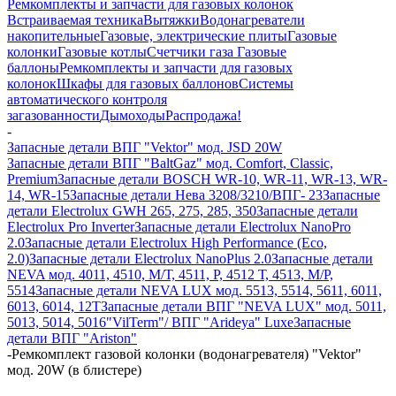
Ремкомплекты и запчасти для газовых колонок
Встраиваемая техника
Вытяжки
Водонагреватели
накопительные
Газовые, электрические плиты
Газовые
колонки
Газовые котлы
Счетчики газа
Газовые
баллоны
Ремкомплекты и запчасти для газовых
колонок
Шкафы для газовых баллонов
Системы
автоматического контроля
загазованности
Дымоходы
Распродажа!
-
Запасные детали ВПГ "Vektor" мод. JSD 20W
Запасные детали ВПГ "BaltGaz" мод. Comfort, Classic,
Premium
Запасные детали BOSCH WR-10, WR-11, WR-13, WR-
14, WR-15
Запасные детали Нева 3208/3210/ВПГ- 23
Запасные
детали Electrolux GWH 265, 275, 285, 350
Запасные детали
Electrolux Pro Inverter
Запасные детали Electrolux NanoPro
2.0
Запасные детали Electrolux High Performance (Eco,
2.0)
Запасные детали Electrolux NanoPlus 2.0
Запасные детали
NEVA мод. 4011, 4510, М/Т, 4511, P, 4512 Т, 4513, М/Р,
5514
Запасные детали NEVA LUX мод. 5513, 5514, 5611, 6011,
6013, 6014, 12Т
Запасные детали ВПГ "NEVA LUX" мод. 5011,
5013, 5014, 5016
"VilTerm"/ ВПГ "Arideya" Luxe
Запасные
детали ВПГ "Ariston"
-
Ремкомплект газовой колонки (водонагревателя) "Vektor"
мод. 20W (в блистере)