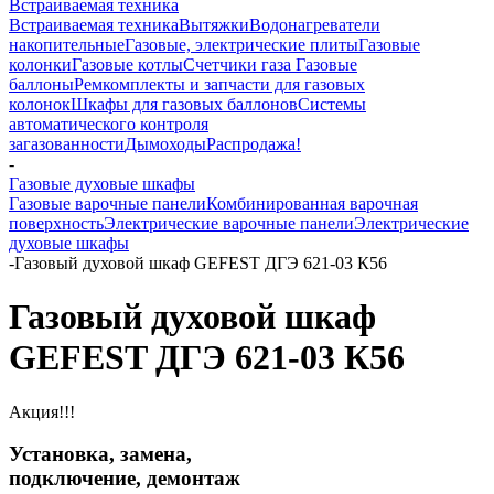
Встраиваемая техника
Встраиваемая техника
Вытяжки
Водонагреватели
накопительные
Газовые, электрические плиты
Газовые
колонки
Газовые котлы
Счетчики газа
Газовые
баллоны
Ремкомплекты и запчасти для газовых
колонок
Шкафы для газовых баллонов
Системы
автоматического контроля
загазованности
Дымоходы
Распродажа!
-
Газовые духовые шкафы
Газовые варочные панели
Комбинированная варочная
поверхность
Электрические варочные панели
Электрические
духовые шкафы
-
Газовый духовой шкаф GEFEST ДГЭ 621-03 К56
Газовый духовой шкаф
GEFEST ДГЭ 621-03 К56
Акция!!!
Установка, замена,
подключение, демонтаж