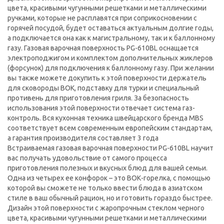
цвета, красивыми чугунными решетками и металлическими
ручками, которые не расплавятся при соприкосновении с
горячей посудой, будет оставаться актуальным долгие годы,
а подключается она как к магистральному, так и к баллонному
газу. Газовая варочная поверхность PG-610BL оснащается
электроподжигом и комплектом дополнительных жиклеров
(форсунок) для подключения к баллонному газу. При желании
вы также можете докупить к этой поверхности держатель
для сковороды ВОК, подставку для турки и специальный
противень для приготовления гриля. За безопасность
использования этой поверхности отвечает система газ-
контроль. Вся кухонная техника швейцарского бренда MBS
соответствует всем современным европейским стандартам,
а гарантия производителя составляет 3 года
Встраиваемая газовая варочная поверхности PG-610BL научит
вас получать удовольствие от самого процесса
приготовления полезных и вкусных блюд для вашей семьи.
Одна из четырех ее конфорок – это ВОК-горелка, с помощью
которой вы сможете не только ввести блюда в азиатском
стиле в ваш обычный рацион, но и готовить гораздо быстрее.
Дизайн этой поверхности с жаропрочным стеклом черного
цвета, красивыми чугунными решетками и металлическими