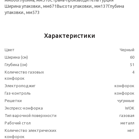
мм600Глубина, мм510Страна-производительТурция
Ширина упаковки., мм671Высота упаковки., мм137Глубина
упаковки., мм573
Характеристики
Цвет
Черный
Ширина (см)
60
Глубина (см)
51
Количество газовых
4
конфорок
Электроподжиг
конфорок
Газ-контроль
конфорок
Решетки
чугунные
Экспресс-конфорка
WOK
Тип варочной поверхности
газовая
Рабочий стол
металл
Количество электрических
нет
конфорок