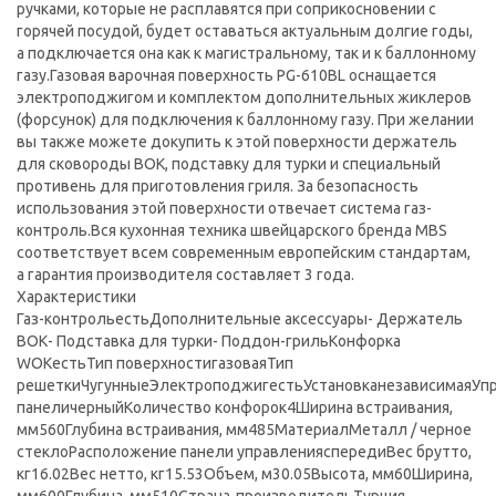
ручками, которые не расплавятся при соприкосновении с
горячей посудой, будет оставаться актуальным долгие годы,
а подключается она как к магистральному, так и к баллонному
газу.Газовая варочная поверхность PG-610BL оснащается
электроподжигом и комплектом дополнительных жиклеров
(форсунок) для подключения к баллонному газу. При желании
вы также можете докупить к этой поверхности держатель
для сковороды ВОК, подставку для турки и специальный
противень для приготовления гриля. За безопасность
использования этой поверхности отвечает система газ-
контроль.Вся кухонная техника швейцарского бренда MBS
соответствует всем современным европейским стандартам,
а гарантия производителя составляет 3 года.
Характеристики
Газ-контрольестьДополнительные аксессуары- Держатель
ВОК- Подставка для турки- Поддон-грильКонфорка
WOKестьТип поверхностигазоваяТип
решеткиЧугунныеЭлектроподжигестьУстановканезависимаяУп
панеличерныйКоличество конфорок4Ширина встраивания,
мм560Глубина встраивания, мм485МатериалМеталл / черное
стеклоРасположение панели управленияспередиВес брутто,
кг16.02Вес нетто, кг15.53Объем, м30.05Высота, мм60Ширина,